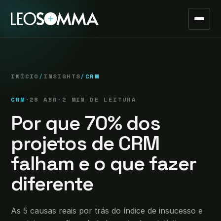
INÍCIO
/
INSIGHTS
/
CRM
CRM
·
28 ABR
·
2 MIN DE LEITURA
Por que 70% dos
projetos de CRM
falham e o que fazer
diferente
As 5 causas reais por trás do índice de insucesso e