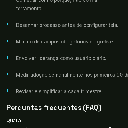
Começar
com o
porquê
,
não
com a
ferramenta.
Desenhar
processo
antes de
configurar
tela
.
Mínimo
de campos
obrigatórios
no
go-live
.
Envolver
liderança
como
usuário
diário
.
Medir
adoção
semanalmente
nos
primeiros
90
d
Revisar
e
simplificar
a
cada
trimestre
.
Perguntas
frequentes (FAQ)
Qual a