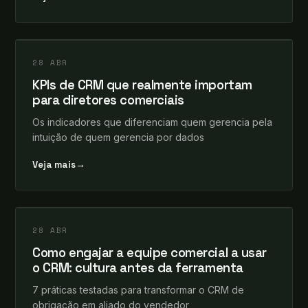
leosomma
+
CRM
28 ABR
KPIs de CRM que realmente importam
para diretores comerciais
Os indicadores que diferenciam quem gerencia pela
intuição de quem gerencia por dados
Veja mais
→
leosomma
+
CRM
28 ABR
Como engajar a equipe comercial a usar
o CRM: cultura antes da ferramenta
7 práticas testadas para transformar o CRM de
obrigação em aliado do vendedor