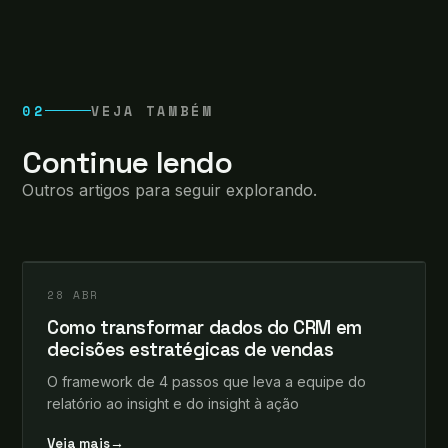
02
VEJA TAMBÉM
Continue lendo
Outros artigos para seguir explorando.
leosomma
+
CRM
28 ABR
Como transformar dados do CRM em
decisões estratégicas de vendas
O framework de 4 passos que leva a equipe do
relatório ao insight e do insight à ação
Veja mais
→