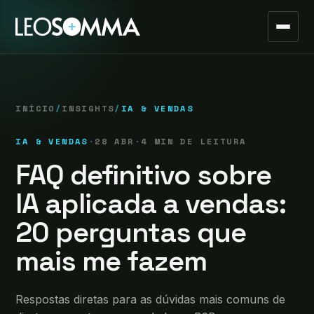
INÍCIO
/
INSIGHTS
/
IA & VENDAS
IA & VENDAS
·
28 ABR
·
4 MIN DE LEITURA
FAQ definitivo sobre
IA aplicada a vendas:
20 perguntas que
mais me fazem
Respostas diretas para as dúvidas mais comuns de