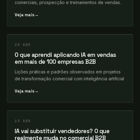
comerciais, prospecção e treinamentos de vendas.
Veja mais
→
leosomma
+
IA & VENDAS
28 ABR
O que aprendi aplicando IA em vendas
em mais de 100 empresas B2B
Lições práticas e padrões observados em projetos
de transformação comercial com inteligência artificial
Veja mais
→
leosomma
+
IA & VENDAS
23 ABR
IA vai substituir vendedores? O que
realmente muda no comercial B2B