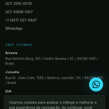
(47) 3310-0079
(47) 93618-0107
+1 (407) 557-0647
WhatsApp
ONDE ESTAMOS
Ibirama
Rua Heinrich Berg, 120 / Centro Ibirama / SC / 89.140-000 /
Brasil
Joinville
Rua Dr. João Colin, 1285 / América Joinville / SC / 89.204-001
/ Brasil
EUA
1420 Celebration Blvd Ste 200 Kissimmee / FL / 34747-5162
Usamos cookies para analisar o tráfego e melhorar a
sua experiência de navegação. Ao continuar, você